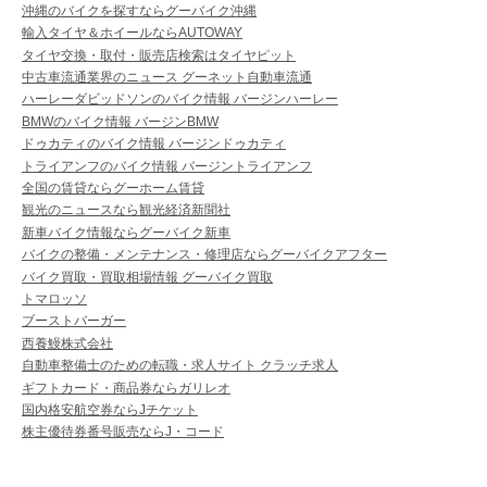
沖縄のバイクを探すならグーバイク沖縄
輸入タイヤ＆ホイールならAUTOWAY
タイヤ交換・取付・販売店検索はタイヤピット
中古車流通業界のニュース グーネット自動車流通
ハーレーダビッドソンのバイク情報 バージンハーレー
BMWのバイク情報 バージンBMW
ドゥカティのバイク情報 バージンドゥカティ
トライアンフのバイク情報 バージントライアンフ
全国の賃貸ならグーホーム賃貸
観光のニュースなら観光経済新聞社
新車バイク情報ならグーバイク新車
バイクの整備・メンテナンス・修理店ならグーバイクアフター
バイク買取・買取相場情報 グーバイク買取
トマロッソ
ブーストバーガー
西養鰻株式会社
自動車整備士のための転職・求人サイト クラッチ求人
ギフトカード・商品券ならガリレオ
国内格安航空券ならJチケット
株主優待券番号販売ならJ・コード