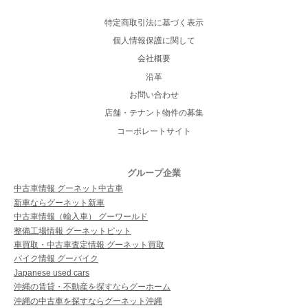
特定商取引法に基づく表示
個人情報保護に関して
会社概要
沿革
お問い合わせ
店舗・テナント物件の募集
コーポレートサイト
グループ企業
中古車情報 グーネット中古車
新車ならグーネット新車
中古車情報（輸入車） グーワールド
整備工場情報 グーネットピット
車買取・中古車査定情報 グーネット買取
バイク情報 グーバイク
Japanese used cars
沖縄の賃貸・不動産を探すならグーホーム
沖縄の中古車を探すならグーネット沖縄