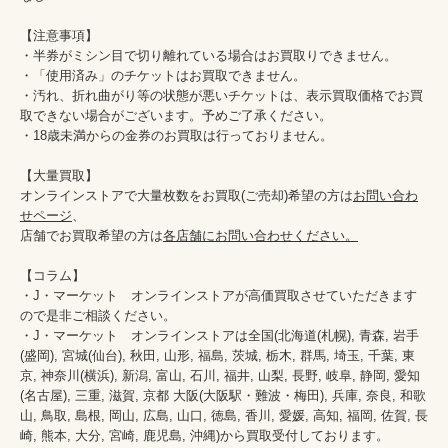
【注意事項】

・半券がミシン目で切り離れている場合はお買取りできません。

・「使用済み」のチケットはお買取できません。

・汚れ、折れ曲がり等の状態が悪いチケットは、表示買取価格でお買
取できない場合がございます。予めご了承ください。

・18歳未満からの金券のお買取は行っておりません。

【大量買取】

オンラインストアで大量枚数をお買取(ご売却)希望の方は
お問い合わ
せページ
、

店舗でお買取希望の方は
各店舗にお問い合わせください。
【コラム】

・J・マーケット　オンラインストアが高価買取させていただきます
ので是非ご相談ください。　　

・J・マーケット　オンラインストアは全国(北海道(札幌), 青森, 岩手
(盛岡), 宮城(仙台), 秋田, 山形, 福島, 茨城, 栃木, 群馬, 埼玉, 千葉, 東
京, 神奈川(横浜), 新潟, 富山, 石川, 福井, 山梨, 長野, 岐阜, 静岡, 愛知
(名古屋), 三重, 滋賀, 京都 大阪(大阪駅・難波・梅田), 兵庫, 奈良, 和歌
山, 鳥取, 島根, 岡山, 広島, 山口, 徳島, 香川, 愛媛, 高知, 福岡, 佐賀, 長
崎, 熊本, 大分, 宮崎, 鹿児島, 沖縄)から買取受付しております。
