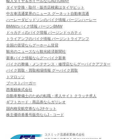
輸入タイヤ＆ホイールならAUTOWAY
タイヤ交換・取付・販売店検索はタイヤピット
中古車流通業界のニュース グーネット自動車流通
ハーレーダビッドソンのバイク情報 バージンハーレー
BMWのバイク情報 バージンBMW
ドゥカティのバイク情報 バージンドゥカティ
トライアンフのバイク情報 バージントライアンフ
全国の賃貸ならグーホーム賃貸
観光のニュースなら観光経済新聞社
新車バイク情報ならグーバイク新車
バイクの整備・メンテナンス・修理店ならグーバイクアフター
バイク買取・買取相場情報 グーバイク買取
トマロッソ
ブーストバーガー
西養鰻株式会社
自動車整備士のための転職・求人サイト クラッチ求人
ギフトカード・商品券ならガリレオ
国内格安航空券ならJチケット
株主優待券番号販売ならJ・コード
コスミック流通産業株式会社