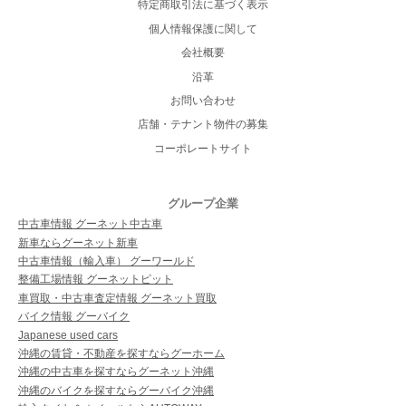
特定商取引法に基づく表示
個人情報保護に関して
会社概要
沿革
お問い合わせ
店舗・テナント物件の募集
コーポレートサイト
グループ企業
中古車情報 グーネット中古車
新車ならグーネット新車
中古車情報（輸入車） グーワールド
整備工場情報 グーネットピット
車買取・中古車査定情報 グーネット買取
バイク情報 グーバイク
Japanese used cars
沖縄の賃貸・不動産を探すならグーホーム
沖縄の中古車を探すならグーネット沖縄
沖縄のバイクを探すならグーバイク沖縄