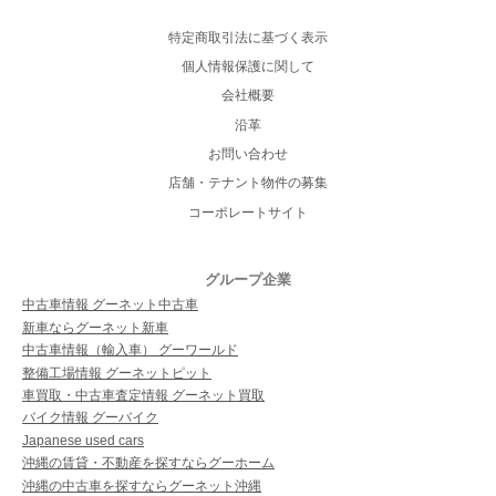
特定商取引法に基づく表示
個人情報保護に関して
会社概要
沿革
お問い合わせ
店舗・テナント物件の募集
コーポレートサイト
グループ企業
中古車情報 グーネット中古車
新車ならグーネット新車
中古車情報（輸入車） グーワールド
整備工場情報 グーネットピット
車買取・中古車査定情報 グーネット買取
バイク情報 グーバイク
Japanese used cars
沖縄の賃貸・不動産を探すならグーホーム
沖縄の中古車を探すならグーネット沖縄