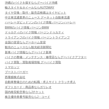
沖縄のバイクを探すならグーバイク沖縄
輸入タイヤ＆ホイールならAUTOWAY
タイヤ交換・取付・販売店検索はタイヤピット
中古車流通業界のニュース グーネット自動車流通
ハーレーダビッドソンのバイク情報 バージンハーレー
BMWのバイク情報 バージンBMW
ドゥカティのバイク情報 バージンドゥカティ
トライアンフのバイク情報 バージントライアンフ
全国の賃貸ならグーホーム賃貸
観光のニュースなら観光経済新聞社
新車バイク情報ならグーバイク新車
バイクの整備・メンテナンス・修理店ならグーバイクアフター
バイク買取・買取相場情報 グーバイク買取
トマロッソ
ブーストバーガー
西養鰻株式会社
自動車整備士のための転職・求人サイト クラッチ求人
ギフトカード・商品券ならガリレオ
国内格安航空券ならJチケット
株主優待券番号販売ならJ・コード