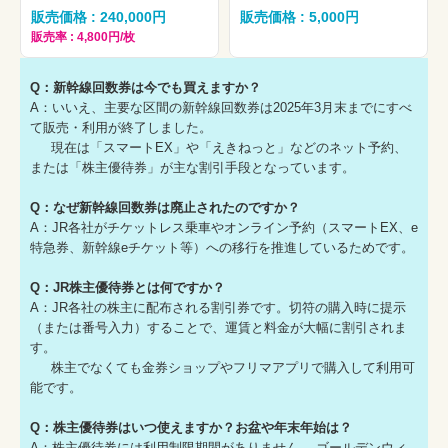
販売価格 : 240,000円
販売価格 : 5,000円
販売率 : 4,800円/枚
Q：新幹線回数券は今でも買えますか？
A：いいえ、主要な区間の新幹線回数券は2025年3月末までにすべ
て販売・利用が終了しました。
現在は「スマートEX」や「えきねっと」などのネット予約、
または「株主優待券」が主な割引手段となっています。
Q：なぜ新幹線回数券は廃止されたのですか？
A：JR各社がチケットレス乗車やオンライン予約（スマートEX、e
特急券、新幹線eチケット等）への移行を推進しているためです。
Q：JR株主優待券とは何ですか？
A：JR各社の株主に配布される割引券です。切符の購入時に提示
（または番号入力）することで、運賃と料金が大幅に割引されま
す。
株主でなくても金券ショップやフリマアプリで購入して利用可
能です。
Q：株主優待券はいつ使えますか？お盆や年末年始は？
A：株主優待券には利用制限期間がありません。 ゴールデンウィ