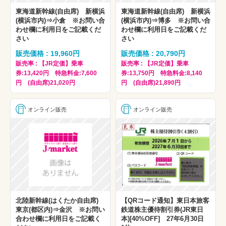
東海道新幹線(自由席) 新横浜
東海道新幹線(自由席) 新横浜
(横浜市内)⇒小倉 ※お問い合
(横浜市内)⇒博多 ※お問い合
わせ欄に利用日をご記載くだ
わせ欄に利用日をご記載くだ
さい
さい
販売価格 : 19,960円
販売価格 : 20,790円
販売率 : 【JR定価】乗車
販売率 : 【JR定価】乗車
券:13,420円 特急料金:7,600
券:13,750円 特急料金:8,140
円 (自由席)21,020円
円 (自由席)21,890円
オンライン販売
オンライン販売
北陸新幹線(はくたか自由席)
【QRコード通知】東日本旅客
東京(都区内)⇒金沢 ※お問い
鉄道株主優待割引券(JR東日
合わせ欄に利用日をご記載く
本)[40%OFF] 27年6月30日