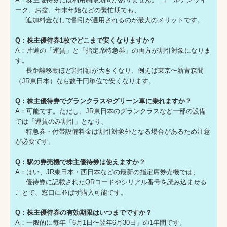
ーク、お盆、年末年始などの繁忙期でも、
追加料金なしで割引が適用されるのが最大のメリットです。
Q：株主優待券1枚でどこまで安くなりますか？
A：片道の「運賃」と「指定席特急券」の両方が割引対象になりま
す。
長距離移動ほど割引額が大きくなり、例えば東京〜新青森間
（JR東日本）なら数千円単位で安くなります。
Q：株主優待券でグランクラスやグリーン車に乗れますか？
A：可能です。ただし、JR東日本のグランクラスなど一部の設備
では「運賃のみ割引」となり、
特急券・付帯設備料金は割引対象外となる場合があるため注意
が必要です。
Q：駅の券売機で株主優待券は使えますか？
A：はい、JR東日本・西日本などの最新の指定席券売機では、
優待券に記載されたQRコードやシリアル番号を読み込ませる
ことで、窓口に並ばず購入可能です。
Q：株主優待券の有効期限はいつまでですか？
A：一般的に毎年「6月1日〜翌年6月30日」の1年間です。