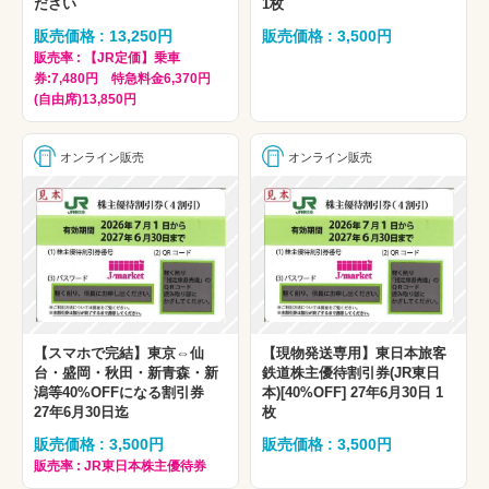
ださい
1枚
販売価格 : 13,250円
販売価格 : 3,500円
販売率 : 【JR定価】乗車
券:7,480円 特急料金6,370円
(自由席)13,850円
オンライン販売
オンライン販売
【スマホで完結】東京⇔仙
【現物発送専用】東日本旅客
台・盛岡・秋田・新青森・新
鉄道株主優待割引券(JR東日
潟等40%OFFになる割引券
本)[40%OFF] 27年6月30日 1
27年6月30日迄
枚
販売価格 : 3,500円
販売価格 : 3,500円
販売率 : JR東日本株主優待券