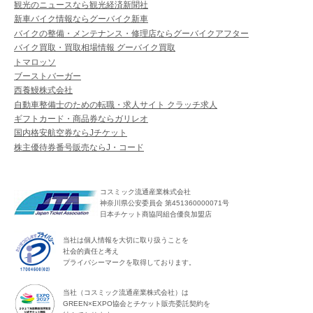
観光のニュースなら観光経済新聞社
新車バイク情報ならグーバイク新車
バイクの整備・メンテナンス・修理店ならグーバイクアフター
バイク買取・買取相場情報 グーバイク買取
トマロッソ
ブーストバーガー
西養鰻株式会社
自動車整備士のための転職・求人サイト クラッチ求人
ギフトカード・商品券ならガリレオ
国内格安航空券ならJチケット
株主優待券番号販売ならJ・コード
コスミック流通産業株式会社
神奈川県公安委員会 第451360000071号
日本チケット商協同組合優良加盟店
当社は個人情報を大切に取り扱うことを
社会的責任と考え
プライバシーマークを取得しております。
当社（コスミック流通産業株式会社）は
GREEN×EXPO協会とチケット販売委託契約を