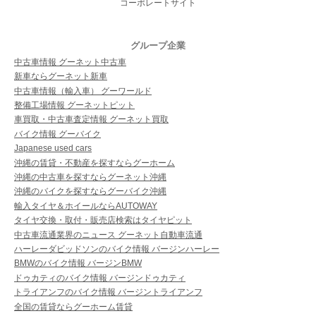
コーポレートサイト
グループ企業
中古車情報 グーネット中古車
新車ならグーネット新車
中古車情報（輸入車） グーワールド
整備工場情報 グーネットピット
車買取・中古車査定情報 グーネット買取
バイク情報 グーバイク
Japanese used cars
沖縄の賃貸・不動産を探すならグーホーム
沖縄の中古車を探すならグーネット沖縄
沖縄のバイクを探すならグーバイク沖縄
輸入タイヤ＆ホイールならAUTOWAY
タイヤ交換・取付・販売店検索はタイヤピット
中古車流通業界のニュース グーネット自動車流通
ハーレーダビッドソンのバイク情報 バージンハーレー
BMWのバイク情報 バージンBMW
ドゥカティのバイク情報 バージンドゥカティ
トライアンフのバイク情報 バージントライアンフ
全国の賃貸ならグーホーム賃貸