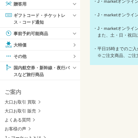
・J・marketオン
贈答用
・J・marketオン
ギフトコード・チケットレ
ス・コード通知
・J・marketオン
事前予約可能商品
また、土・日・祝日
大特価
・平日15時までのご
※ご注文商品、ご注文
その他
国内航空券・新幹線・夜行バ
スなど旅行商品
ご案内
大口お取引 買取
大口お取引 販売
よくある質問
お客様の声
J・マーケットとは