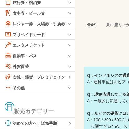
旅行券・宿泊券
食事券・ビール券
レジャー券・入場券・引換券
全0件
夏に盛り上
プリペイドカード
エンタメチケット
自動車・バス
外貨両替
Q：インドネシアの通
古銭・銀貨・プレミアコイン
A：通貨単位はルピア（
その他
Q：現在流通している
A：一般的に流通しているのは、1,
販売カテゴリー
Q：ルピアの硬貨には
A：100 / 200 / 50
初めての方へ：販売手順
少額すぎるため、スー