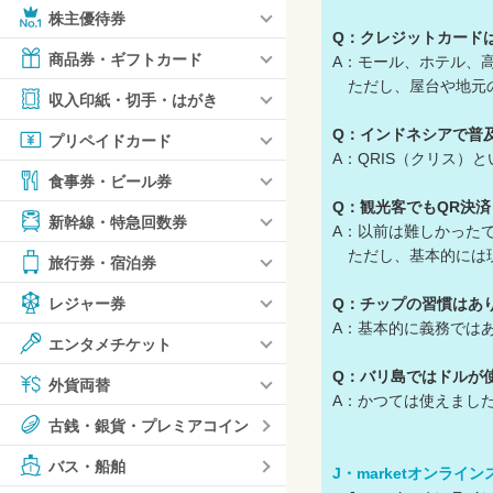
株主優待券
Q：クレジットカード
商品券・ギフトカード
A：モール、ホテル、高級
ただし、屋台や地元の
収入印紙・切手・はがき
Q：インドネシアで普
プリペイドカード
A：QRIS（クリス）と
食事券・ビール券
Q：観光客でもQR決済
新幹線・特急回数券
A：以前は難しかった
ただし、基本的には現
旅行券・宿泊券
Q：チップの習慣はあ
レジャー券
A：基本的に義務では
エンタメチケット
Q：バリ島ではドルが
外貨両替
A：かつては使えまし
古銭・銀貨・プレミアコイン
バス・船舶
J・marketオンライ