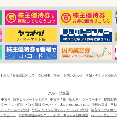
個人情報保護に関して
会社概要
沿革
お問い合わせ
店舗・テナント物件の
グループ企業
ト中古車
新車ならグーネット新車
中古車情報（輸入車） グーワールド
整備工場
 グーネット買取
バイク情報 グーバイク
Japanese used cars
沖縄の賃貸・不動
すならグーネット沖縄
沖縄のバイクを探すならグーバイク沖縄
輸入タイヤ＆ホイー
タイヤピット
中古車流通業界のニュース グーネット自動車流通
ハーレーダビッド