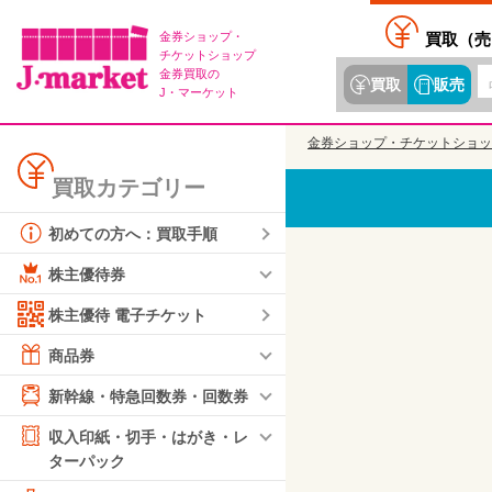
金券ショップ・
買取（
売
チケットショップ
金券買取の
買取
販売
J・マーケット
金券ショップ・チケットショッ
買取カテゴリー
初めての方へ：買取手順
株主優待券
株主優待 電子チケット
商品券
新幹線・特急回数券・回数券
収入印紙・切手・はがき・レ
ターパック