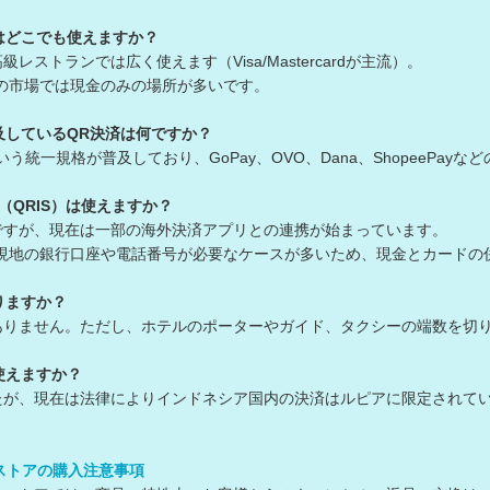
はどこでも使えますか？
レストランでは広く使えます（Visa/Mastercardが主流）。
市場では現金のみの場所が多いです。
及しているQR決済は何ですか？
いう統一規格が普及しており、GoPay、OVO、Dana、ShopeePa
（QRIS）は使えますか？
ですが、現在は一部の海外決済アプリとの連携が始まっています。
地の銀行口座や電話番号が必要なケースが多いため、現金とカードの
りますか？
ありません。ただし、ホテルのポーターやガイド、タクシーの端数を切
使えますか？
たが、現在は法律によりインドネシア国内の決済はルピアに限定されて
ンストアの購入注意事項