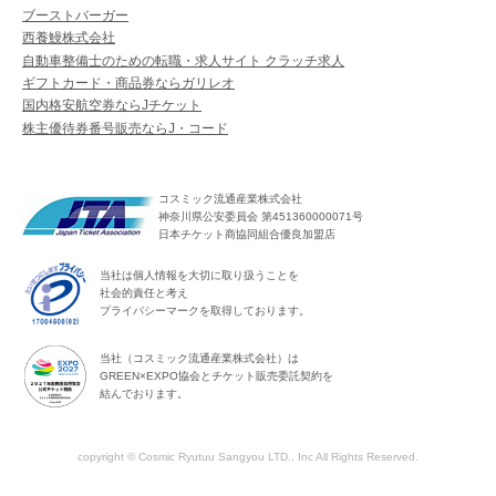
ブーストバーガー
西養鰻株式会社
自動車整備士のための転職・求人サイト クラッチ求人
ギフトカード・商品券ならガリレオ
国内格安航空券ならJチケット
株主優待券番号販売ならJ・コード
コスミック流通産業株式会社
神奈川県公安委員会 第451360000071号
日本チケット商協同組合優良加盟店
当社は個人情報を大切に取り扱うことを
社会的責任と考え
プライバシーマークを取得しております。
当社（コスミック流通産業株式会社）は
GREEN×EXPO協会とチケット販売委託契約を
結んでおります。
copyright © Cosmic Ryutuu Sangyou LTD., Inc All Rights Reserved.