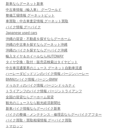
新車ならグーネット新車
中古車情報（輸入車） グーワールド
整備工場情報 グーネットピット
車買取・中古車査定情報 グーネット買取
バイク情報 グーバイク
Japanese used cars
沖縄の賃貸・不動産を探すならグーホーム
沖縄の中古車を探すならグーネット沖縄
沖縄のバイクを探すならグーバイク沖縄
輸入タイヤ＆ホイールならAUTOWAY
タイヤ交換・取付・販売店検索はタイヤピット
中古車流通業界のニュース グーネット自動車流通
ハーレーダビッドソンのバイク情報 バージンハーレー
BMWのバイク情報 バージンBMW
ドゥカティのバイク情報 バージンドゥカティ
トライアンフのバイク情報 バージントライアンフ
全国の賃貸ならグーホーム賃貸
観光のニュースなら観光経済新聞社
新車バイク情報ならグーバイク新車
バイクの整備・メンテナンス・修理店ならグーバイクアフター
バイク買取・買取相場情報 グーバイク買取
トマロッソ