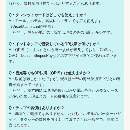
れたり、端数が切り捨てられたりすることもあります。
Q：クレジットカードはどこでも使えますか？
A：モール、ホテル、高級レストランでは広く使えます
（Visa/Mastercardが主流）。
ただし、屋台や地元の市場では現金のみの場所が多いです。
Q：インドネシアで普及しているQR決済は何ですか？
A：QRIS（クリス）という統一規格が普及しており、GoPay、
OVO、Dana、ShopeePayなどのアプリが日常的に使われていま
す。
Q：観光客でもQR決済（QRIS）は使えますか？
A：以前は難しかったですが、現在は一部の海外決済アプリとの連
携が始まっています。
ただし、基本的には現地の銀行口座や電話番号が必要なケース
が多いため、現金とカードの併用が現実的です。
Q：チップの習慣はありますか？
A：基本的に義務ではありません。ただし、ホテルのポーターやガ
イド、タクシーの端数を切り上げて渡すことは一般的で、非常に
喜ばれます。