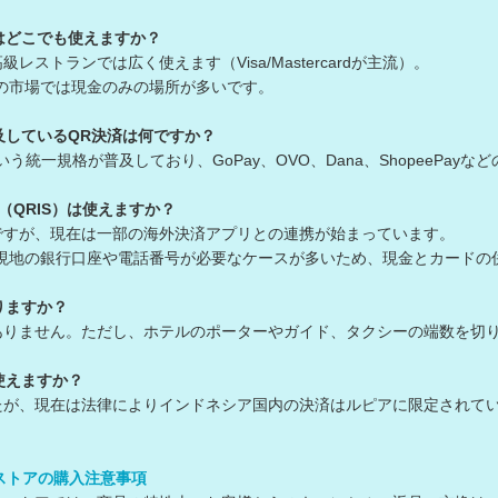
はどこでも使えますか？
レストランでは広く使えます（Visa/Mastercardが主流）。
市場では現金のみの場所が多いです。
及しているQR決済は何ですか？
いう統一規格が普及しており、GoPay、OVO、Dana、ShopeePa
（QRIS）は使えますか？
ですが、現在は一部の海外決済アプリとの連携が始まっています。
地の銀行口座や電話番号が必要なケースが多いため、現金とカードの
りますか？
ありません。ただし、ホテルのポーターやガイド、タクシーの端数を切
使えますか？
たが、現在は法律によりインドネシア国内の決済はルピアに限定されて
ンストアの購入注意事項