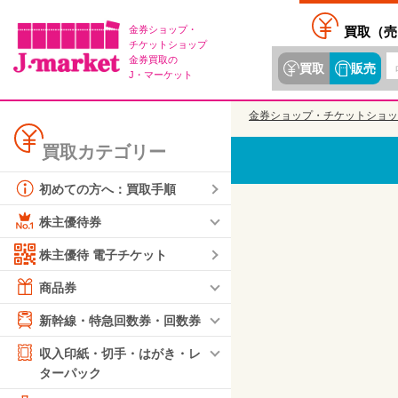
金券ショップ・
買取（
売
チケットショップ
金券買取の
買取
販売
J・マーケット
金券ショップ・チケットショッ
買取カテゴリー
初めての方へ：買取手順
株主優待券
株主優待 電子チケット
商品券
新幹線・特急回数券・回数券
収入印紙・切手・はがき・レ
ターパック