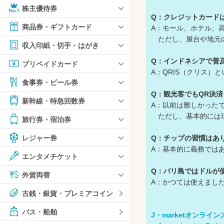
株主優待券
Q：クレジットカード
商品券・ギフトカード
A：モール、ホテル、高級
ただし、屋台や地元の
収入印紙・切手・はがき
Q：インドネシアで普
プリペイドカード
A：QRIS（クリス）と
食事券・ビール券
Q：観光客でもQR決済
新幹線・特急回数券
A：以前は難しかった
ただし、基本的には現
旅行券・宿泊券
Q：チップの習慣はあ
レジャー券
A：基本的に義務では
エンタメチケット
Q：バリ島ではドルが
外貨両替
A：かつては使えまし
古銭・銀貨・プレミアコイン
バス・船舶
J・marketオンライ