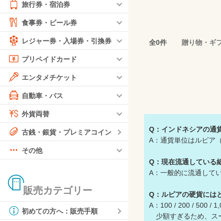
旅行券・宿泊券
食事券・ビール券
レジャー券・入場券・引換券
全0件
贈り物・ギ
プリペイドカード
エンタメチケット
自動車・バス
外貨両替
Q：インドネシアの通
古銭・銀貨・プレミアコイン
A：通貨単位はルピア（
その他
Q：現在流通している
A：一般的に流通しているのは、1,
販売カテゴリー
Q：ルピアの硬貨には
A：100 / 200 / 50
初めての方へ：販売手順
少額すぎるため、スー