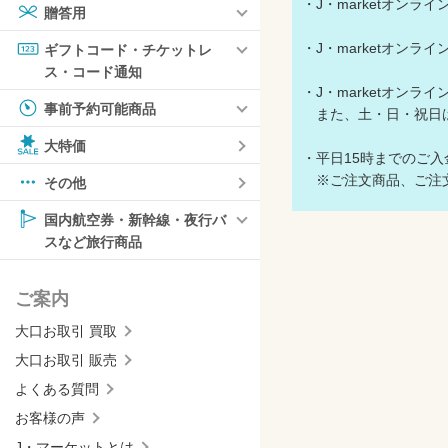
・J・marketオン
贈答用
・J・marketオン
ギフトコード・チケットレ
ス・コード通知
・J・marketオン
事前予約可能商品
また、土・日・祝日
大特価
・平日15時までのご
※ご注文商品、ご注文
その他
国内航空券・新幹線・夜行バ
スなど旅行商品
ご案内
大口お取引 買取
大口お取引 販売
よくある質問
お客様の声
J・マーケットとは