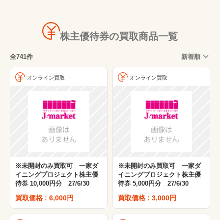
スーパー・コンビニ
映画館
株主優待券の買取商品一覧
薬局・ドラッグストア
全741件
新着順
専門店
ホテル・旅館・宿泊
オンライン買取
オンライン買取
旅行券・レジャー
自動車・バス
船舶・フェリー
スポーツ用品・ジム
衣料・アパレル
※未開封のみ買取可 一家ダ
※未開封のみ買取可 一家ダ
百貨店・デパート
イニングプロジェクト株主優
イニングプロジェクト株主優
待券 10,000円分 27/6/30
待券 5,000円分 27/6/30
買取価格 : 6,000円
買取価格 : 3,000円