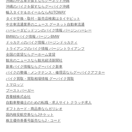
沖縄の中古車を探すならグーネット沖縄
沖縄のバイクを探すならグーバイク沖縄
輸入タイヤ＆ホイールならAUTOWAY
タイヤ交換・取付・販売店検索はタイヤピット
中古車流通業界のニュース グーネット自動車流通
ハーレーダビッドソンのバイク情報 バージンハーレー
BMWのバイク情報 バージンBMW
ドゥカティのバイク情報 バージンドゥカティ
トライアンフのバイク情報 バージントライアンフ
全国の賃貸ならグーホーム賃貸
観光のニュースなら観光経済新聞社
新車バイク情報ならグーバイク新車
バイクの整備・メンテナンス・修理店ならグーバイクアフター
バイク買取・買取相場情報 グーバイク買取
トマロッソ
ブーストバーガー
西養鰻株式会社
自動車整備士のための転職・求人サイト クラッチ求人
ギフトカード・商品券ならガリレオ
国内格安航空券ならJチケット
株主優待券番号販売ならJ・コード