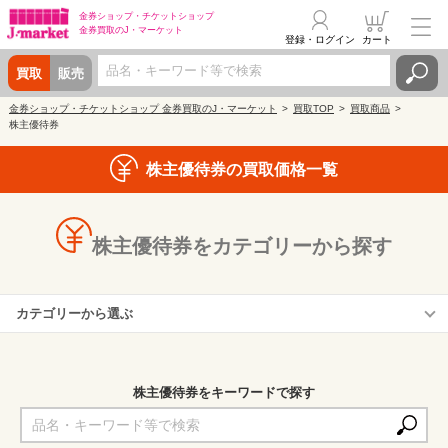
金券ショップ・
チケットショップ
金券買取の
J・マーケット
登録・ログイン
カート
買取
販売
金券ショップ・チケットショップ 金券買取のJ・マーケット
買取TOP
買取商品
株主優待券
株主優待券の買取価格一覧
株主優待券をカテゴリーから探す
カテゴリーから選ぶ
航空券・飛行機(ANA・JAL・他)
電車・鉄道
株主優待券をキーワードで探す
外食・食事券
家電量販店