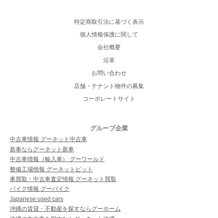
特定商取引法に基づく表示
個人情報保護に関して
会社概要
沿革
お問い合わせ
店舗・テナント物件の募集
コーポレートサイト
グループ企業
中古車情報 グーネット中古車
新車ならグーネット新車
中古車情報（輸入車） グーワールド
整備工場情報 グーネットピット
車買取・中古車査定情報 グーネット買取
バイク情報 グーバイク
Japanese used cars
沖縄の賃貸・不動産を探すならグーホーム