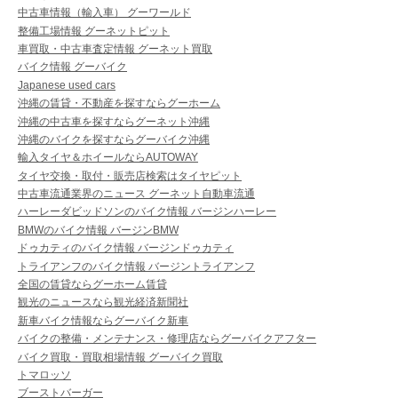
中古車情報（輸入車） グーワールド
整備工場情報 グーネットピット
車買取・中古車査定情報 グーネット買取
バイク情報 グーバイク
Japanese used cars
沖縄の賃貸・不動産を探すならグーホーム
沖縄の中古車を探すならグーネット沖縄
沖縄のバイクを探すならグーバイク沖縄
輸入タイヤ＆ホイールならAUTOWAY
タイヤ交換・取付・販売店検索はタイヤピット
中古車流通業界のニュース グーネット自動車流通
ハーレーダビッドソンのバイク情報 バージンハーレー
BMWのバイク情報 バージンBMW
ドゥカティのバイク情報 バージンドゥカティ
トライアンフのバイク情報 バージントライアンフ
全国の賃貸ならグーホーム賃貸
観光のニュースなら観光経済新聞社
新車バイク情報ならグーバイク新車
バイクの整備・メンテナンス・修理店ならグーバイクアフター
バイク買取・買取相場情報 グーバイク買取
トマロッソ
ブーストバーガー