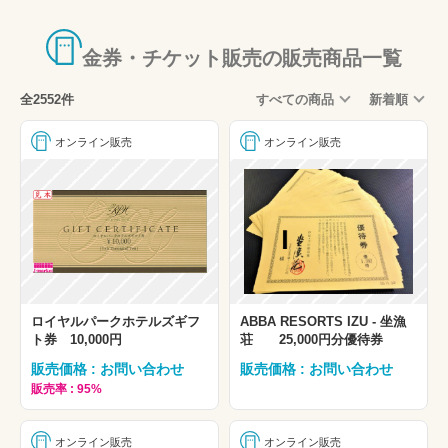
食事券・ビール券
新幹線・特急回数券
金券・チケット販売の販売商品一覧
旅行券・宿泊券
全2552件
すべての商品
新着順
レジャー券
エンタメチケット
オンライン販売
オンライン販売
外貨両替
古銭・銀貨・プレミアコイン
バス・船舶
贈答用
ギフトコード・チケットレス・コード通知
ロイヤルパークホテルズギフ
ABBA RESORTS IZU - 坐漁
事前予約可能商品
ト券 10,000円
荘 25,000円分優待券
大特価
販売価格 : お問い合わせ
販売価格 : お問い合わせ
販売率 : 95%
その他
国内航空券・新幹線・夜行バスなど旅行商品
オンライン販売
オンライン販売