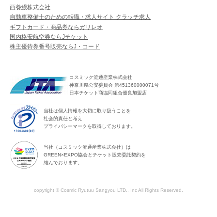
西養鰻株式会社
自動車整備士のための転職・求人サイト クラッチ求人
ギフトカード・商品券ならガリレオ
国内格安航空券ならJチケット
株主優待券番号販売ならJ・コード
コスミック流通産業株式会社
神奈川県公安委員会 第451360000071号
日本チケット商協同組合優良加盟店
当社は個人情報を大切に取り扱うことを
社会的責任と考え
プライバシーマークを取得しております。
当社（コスミック流通産業株式会社）は
GREEN×EXPO協会とチケット販売委託契約を
結んでおります。
copyright © Cosmic Ryutuu Sangyou LTD., Inc All Rights Reserved.